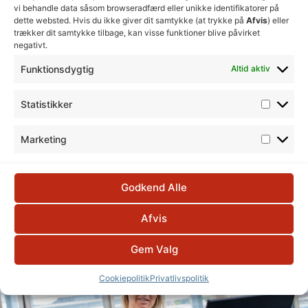
vi behandle data såsom browseradfærd eller unikke identifikatorer på
dette websted. Hvis du ikke giver dit samtykke (at trykke på
Afvis
) eller
Skive
trækker dit samtykke tilbage, kan visse funktioner blive påvirket
negativt.
Frederiksgade 11A, 7800 Skive –
Åbn i Google
Funktionsdygtig
Altid aktiv
Maps
Statistikker
Marketing
Godkend Alle
Afvis
Gem Valg
Cookiepolitik
Privatlivspolitik