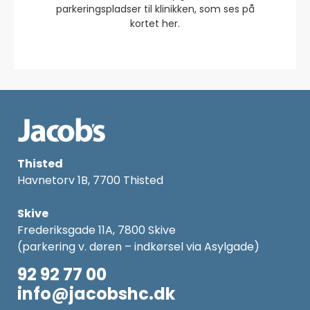
parkeringspladser til klinikken, som ses på
kortet her.
Thisted
Havnetorv 1B, 7700 Thisted
Skive
Frederiksgade 11A, 7800 Skive
(parkering v. døren – indkørsel via Asylgade)
92 92 77 00
info@jacobshc.dk