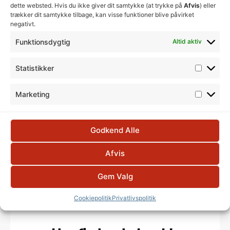
dette websted. Hvis du ikke giver dit samtykke (at trykke på
Afvis
) eller
Så lider du måske i en eller anden grad af et
trækker dit samtykke tilbage, kan visse funktioner blive påvirket
høretab. Det finder du edst ud af ved at lade os
negativt.
teste din hørelse.
Funktionsdygtig
Altid aktiv
Vi tager en test og rådgiver dig derefter om,
hvilket høreapparat, der kan hjælpe dig med at få
Statistikker
noget af dit høretab tilbage og dermed forbedre
din livskvalitet.
Marketing
BESTIL GRATIS HØREPRØVE HER
Godkend Alle
Afvis
Gem Valg
Cookiepolitik
Privatlivspolitik