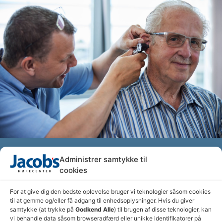
Administrer samtykke til
Lad os teste din hørelse
cookies
Har du svært ved at følge med i samtalen omkring
For at give dig den bedste oplevelse bruger vi teknologier såsom cookies
til at gemme og/eller få adgang til enhedsoplysninger. Hvis du giver
bordet eller skal du have alt gentaget, når andre
samtykke (at trykke på
Godkend Alle
) til brugen af disse teknologier, kan
taler til dig.
vi behandle data såsom browseradfærd eller unikke identifikatorer på