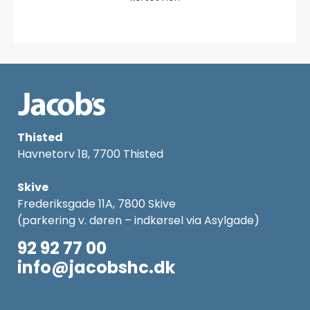
Thisted
Havnetorv 1B, 7700 Thisted
Skive
Frederiksgade 11A, 7800 Skive
(parkering v. døren – indkørsel via Asylgade)
92 92 77 00
info@jacobshc.dk