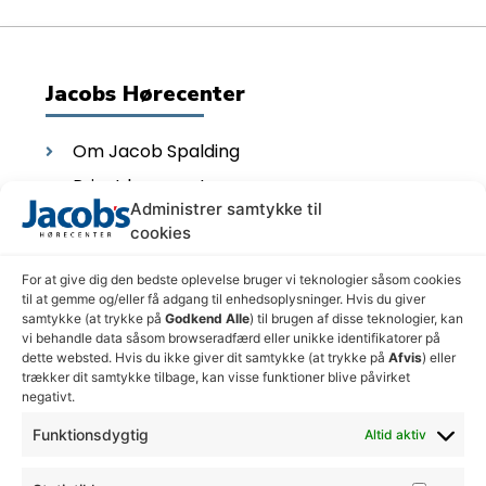
Jacobs Hørecenter
Om Jacob Spalding
Privat hørecenter
Administrer samtykke til
Hvad kan en Audiolog
cookies
Mød personalet
For at give dig den bedste oplevelse bruger vi teknologier såsom cookies
til at gemme og/eller få adgang til enhedsoplysninger. Hvis du giver
Åbningstider i Thisted
samtykke (at trykke på
Godkend Alle
) til brugen af disse teknologier, kan
vi behandle data såsom browseradfærd eller unikke identifikatorer på
dette websted. Hvis du ikke giver dit samtykke (at trykke på
Afvis
) eller
Mandag - torsdag: 08.30- 16.00
trækker dit samtykke tilbage, kan visse funktioner blive påvirket
negativt.
Fredag: 08.30- 15.00
Lørdag og søndag: lukket
Funktionsdygtig
Altid aktiv